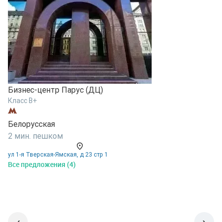
Бизнес-центр Парус (ДЦ)
Б
Класс B+
К
Белорусская
Б
2 мин. пешком
3
ул 1-я Тверская-Ямская, д 23 стр 1
у
Все предложения (4)
В