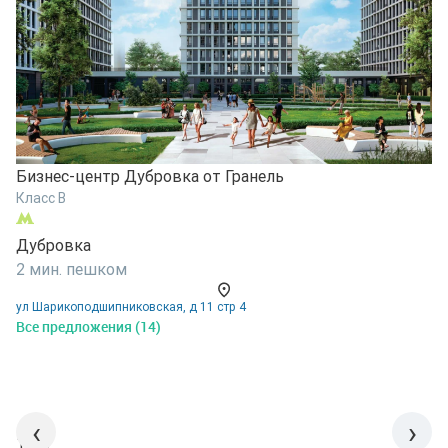
Б
Бизнес-центр Дубровка от Гранель
К
Класс B
В
Дубровка
6
2 мин. пешком
у
ул Шарикоподшипниковская, д 11 стр 4
В
Все предложения (14)
‹
›
1/15