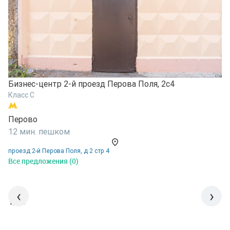
Б
Бизнес-центр 2-й проезд Перова Поля, 2с4
К
Класс C
П
Перово
1
12 мин. пешком
у
проезд 2-й Перова Поля, д 2 стр 4
В
Все предложения (0)
‹
›
1/15