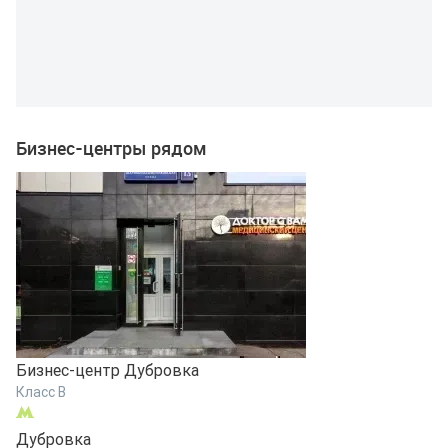
Бизнес-центры рядом
Бизнес-центр Дубровка
Б
Класс B
К
Дубровка
Д