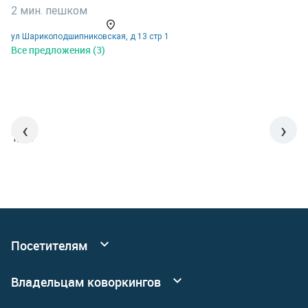
2 мин. пешком
5
ул Шарикоподшипниковская, д 13 стр 1
у
Все предложения (3)
В
‹
›
1/15
Посетителям
Все коворкинги
Владельцам коворкингов
События
Реклама
Подробнее о сервисных офисах