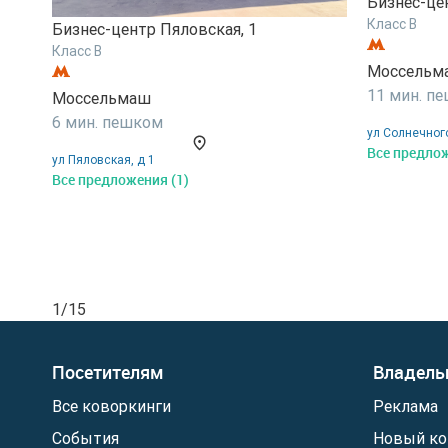
Бизнес-це
Класс B
Бизнес-центр Пяловская, 1
Класс B
Моссельм
11 мин. п
Моссельмаш
6 мин. пешком
ул Солнечного
Все предлож
ул Пяловская, д 1
Все предложения (1)
1/15
Посетителям
Владель
Все коворкинги
Реклама
События
Новый ко