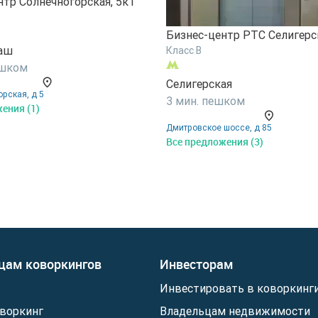
нтр Солнечногорская, 5к1
Бизнес-центр РТС Селигерс
аш
Класс B
ешком
Селигерская
рская, д 5
3 мин. пешком
ения (1)
Дмитровское шоссе, д 85
Все предложения (3)
цам коворкингов
Инвесторам
Инвестировать в коворкинг
воркинг
Владельцам недвижимости