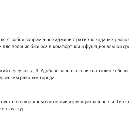
авляет собой современное административное здание, рас
и для ведения бизнеса в комфортной и функциональной ср
вский переулок, д. 9. Удобное расположение в столице об
рческим районам города.
ствует о его хорошем состоянии и функциональности. Тип з
с-структур.