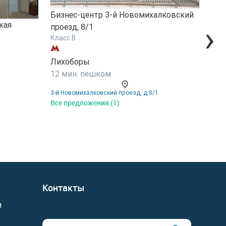
Бизнес-центр 3-й Новомихалковский
›
кая
Биз
проезд, 8/1
Класс B
прое
Клас
Лихоборы
Лих
12 мин. пешком
5 м
3-й Новомихалковский проезд, д 8/1
Все предложения (1)
3-й Н
Все 
Контакты
и