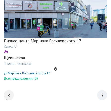
Б
Бизнес-центр Маршала Василевского, 17
К
Класс C
Щ
Щукинская
4
1 мин. пешком
у
ул Маршала Василевского, д 17
В
Все предложения (0)
‹
›
1/15