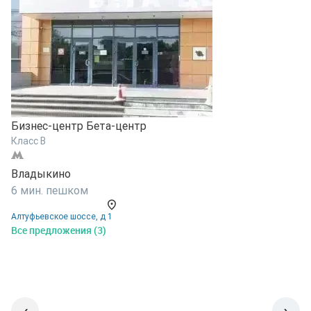
Бизнес-центр Бета-центр
Б
Класс B
К
Владыкино
О
6 мин. пешком
1
Алтуфьевское шоссе, д 1
А
Все предложения (3)
В