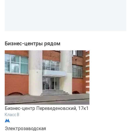
Бизнес-центры рядом
Бизнес-центр Переведеновский, 17к1
Б
Класс B
К
Электрозаводская
Э