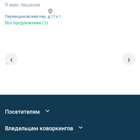
9 мин. пешком
1
Переведеновский пер, д 17 к 1
у
Все предложения (1)
В
‹
›
1/15
Посетителям
Все коворкинги
Владельцам коворкингов
События
Реклама
Подробнее о сервисных офисах