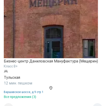
Б
К
В
Бизнес-центр Даниловская Мануфактура (Мещерин)
Класс B+
1
Н
Тульская
В
12 мин. пешком
Варшавское шоссе, д 9 стр 1
Все предложения (3)