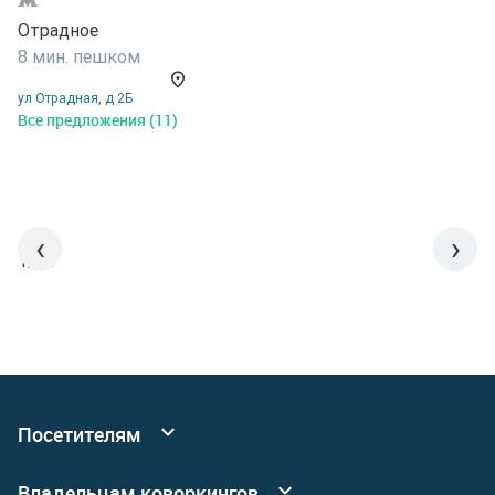
Отрадное
О
8 мин. пешком
2
ул Отрадная, д 2Б
у
Все предложения (11)
В
‹
›
1/15
Посетителям
Все коворкинги
Владельцам коворкингов