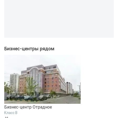
Бизнес-центры рядом
Бизнес-центр Отрадное
Б
Класс B
К