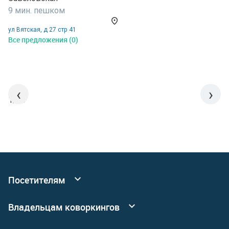
9 мин. пешком
С
9
ул Вятская, д 27 стр 41
Все предложения (0)
у
В
‹
›
1/15
Посетителям
Все коворкинги
Владельцам коворкингов
События
Реклама
Подробнее о сервисных офисах