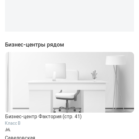
Бизнес-центры рядом
Бизнес-центр Фактория (стр. 41)
Класс B
Б
К
Савеловская