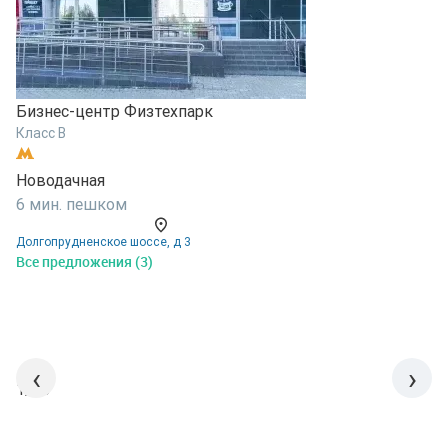
Бизнес-центр Физтехпарк
Класс B
Б
Новодачная
К
6 мин. пешком
Н
Долгопрудненское шоссе, д 3
1
Все предложения (3)
Д
В
‹
›
1/15