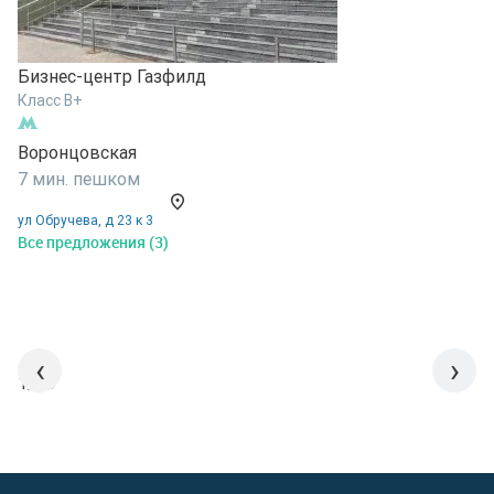
Бизнес-центр Газфилд
Б
Класс B+
К
Воронцовская
В
7 мин. пешком
1
ул Обручева, д 23 к 3
у
Все предложения (3)
В
‹
›
1/15