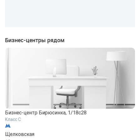
Бизнес-центры рядом
Бизнес-центр Бирюсинка, 1/18с28
Б
Класс C
К
Щелковская
Щ