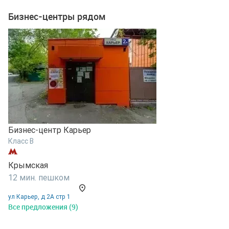
Бизнес-центры рядом
Бизнес-центр Карьер
Класс B
Б
Крымская
К
12 мин. пешком
А
ул Карьер, д 2А стр 1
1
Все предложения (9)
у