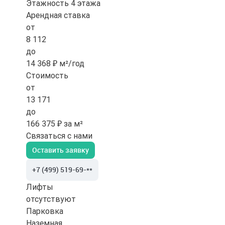
Этажность
4 этажа
Арендная ставка
от
8 112
до
14 368 ₽ м²/год
Стоимость
от
13 171
до
166 375 ₽ за м²
Связаться с нами
Оставить заявку
+7 (499) 519-69-**
Лифты
отсутствуют
Парковка
Наземная