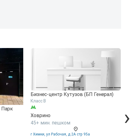
Бизнес-центр Кутузов (БП Генерал)
Биз
Класс B
Клас
›
 Парк
Ховрино
Хов
45+ мин. пешком
45+
г Химки, ул Рабочая, д 2А стр 95а
г Хим