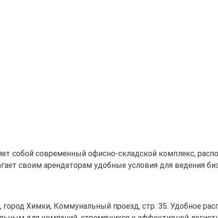
яет собой современный офисно-складской комплекс, рас
агает своим арендаторам удобные условия для ведения биз
, город Химки, Коммунальный проезд, стр. 35. Удобное ра
ельным для компаний, стремящихся к эффективной логист