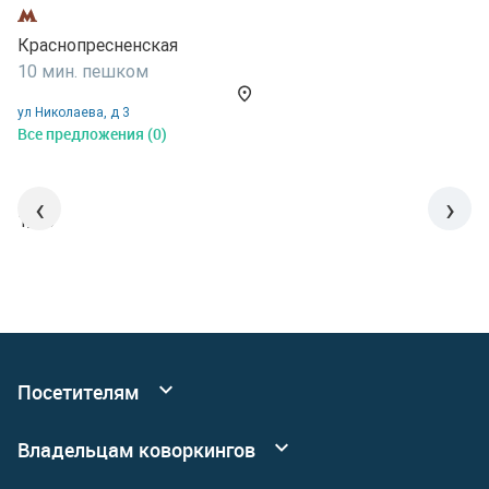
Краснопресненская
К
10 мин. пешком
1
ул Николаева, д 3
К
Все предложения (0)
В
‹
›
1/15
Посетителям
Все коворкинги
Владельцам коворкингов
События
Реклама