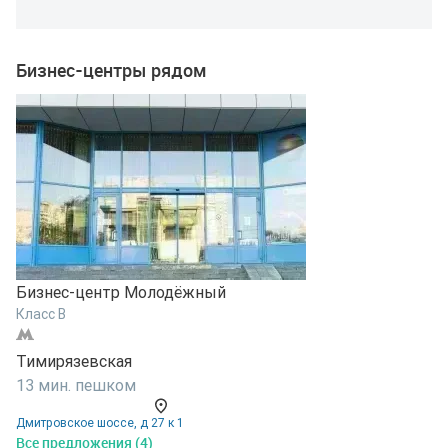
Бизнес-центры рядом
Бизнес-центр Молодёжный
Класс B
Б
Тимирязевская
К
13 мин. пешком
Т
Дмитровское шоссе, д 27 к 1
1
Все предложения (4)