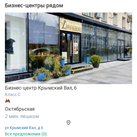
Бизнес-центры рядом
Бизнес-центр Крымский Вал, 6
Класс C
Октябрьская
Б
2 мин. пешком
К
ул Крымский Вал, д 6
О
Все предложения (0)