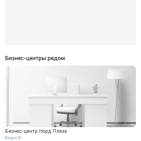
Бизнес-центры рядом
Бизнес-центр Норд Плаза
Б
Класс B
К