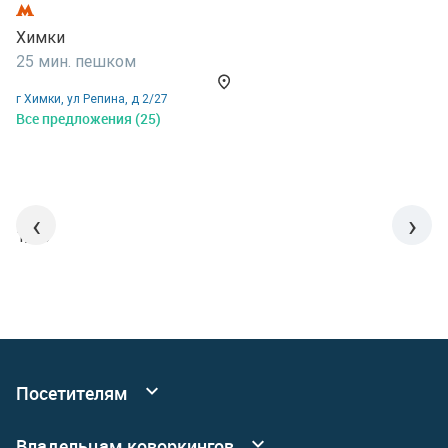
Химки
Х
25 мин. пешком
4
г Химки, ул Репина, д 2/27
г
Все предложения (25)
В
‹
›
1/15
Посетителям
Все коворкинги
Владельцам коворкингов