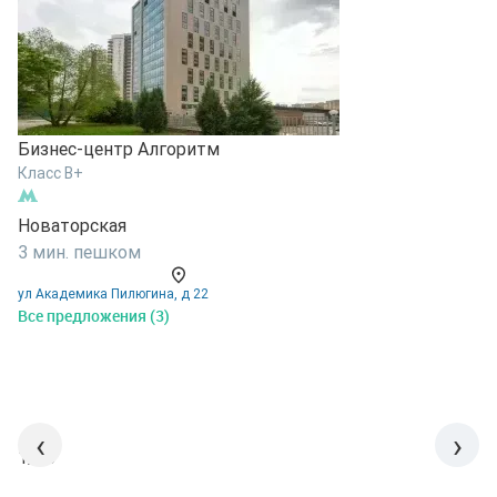
Бизнес-центр Алгоритм
Б
Класс B+
К
Новаторская
П
3 мин. пешком
3
ул Академика Пилюгина, д 22
п
Все предложения (3)
В
‹
›
1/15