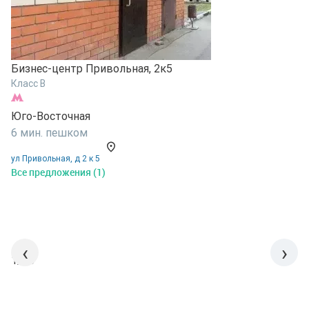
Бизнес-центр Привольная, 2к5
Б
Класс B
К
Юго-Восточная
Ю
6 мин. пешком
6
ул Привольная, д 2 к 5
у
Все предложения (1)
В
‹
›
1/15