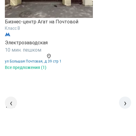
Бизнес-центр Агат на Почтовой
Б
Класс B
К
Электрозаводская
Э
10 мин. пешком
1
ул Большая Почтовая, д 39 стр 1
у
Все предложения (1)
В
‹
›
1/15