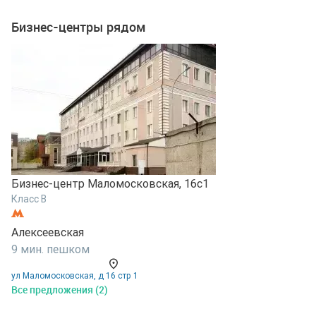
Бизнес-центры рядом
Бизнес-центр Маломосковская, 16с1
Б
Класс B
К
Алексеевская
А
9 мин. пешком
5
ул Маломосковская, д 16 стр 1
у
Все предложения (2)
В