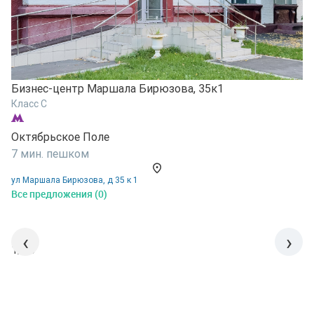
Б
Бизнес-центр Маршала Бирюзова, 35к1
К
Класс C
О
Октябрьское Поле
8
7 мин. пешком
у
ул Маршала Бирюзова, д 35 к 1
В
Все предложения (0)
‹
›
1/15