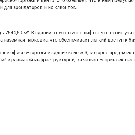
 офисно-торговый центр. Это означает, что в нем предусм
 для арендаторов и их клиентов.
 7644,50 м². В здании отсутствуют лифты, что стоит учи
 наземная парковка, что обеспечивает легкий доступ к би
ное офисно-торговое здание класса B, которое предлагает
м² и развитой инфраструктурой, он является привлекате