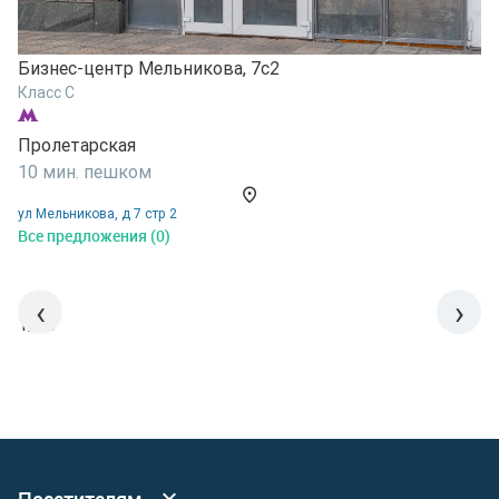
Бизнес-центр Мельникова, 7с2
Б
Класс C
К
Пролетарская
В
10 мин. пешком
9
ул Мельникова, д 7 стр 2
у
Все предложения (0)
В
‹
›
1/15