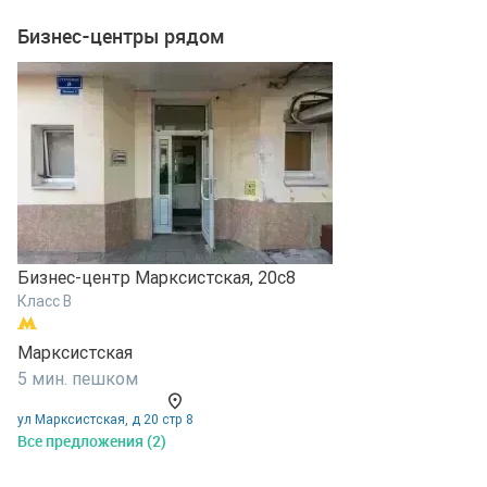
Бизнес-центры рядом
Бизнес-центр Марксистская, 20с8
Б
Класс B
К
Марксистская
М
5 мин. пешком
7
ул Марксистская, д 20 стр 8
у
Все предложения (2)
В