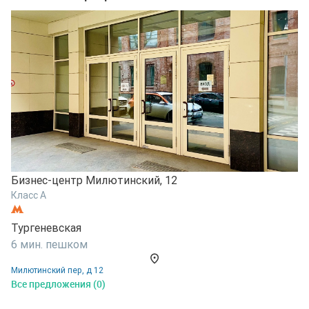
Бизнес-центр Милютинский, 12
Б
Класс A
К
Тургеневская
Т
6 мин. пешком
6
Милютинский пер, д 12
М
Все предложения (0)
В