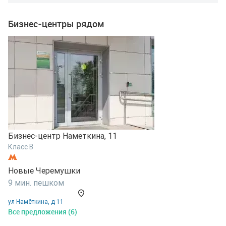
Бизнес-центры рядом
Бизнес-центр Наметкина, 11
Б
Класс B
К
Новые Черемушки
К
9 мин. пешком
8
ул Намёткина, д 11
Н
Все предложения (6)
В