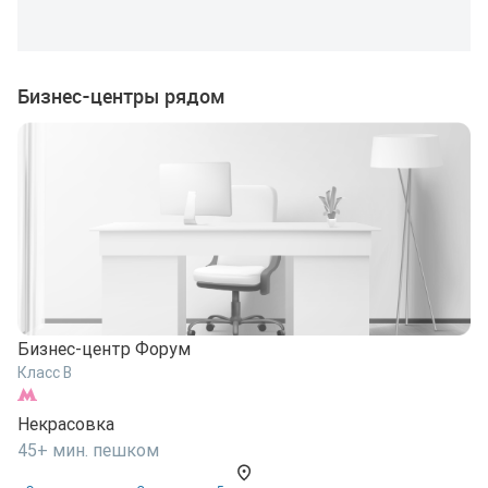
Бизнес-центры рядом
Бизнес-центр Форум
Б
Класс B
К
Некрасовка
Н
45+ мин. пешком
4