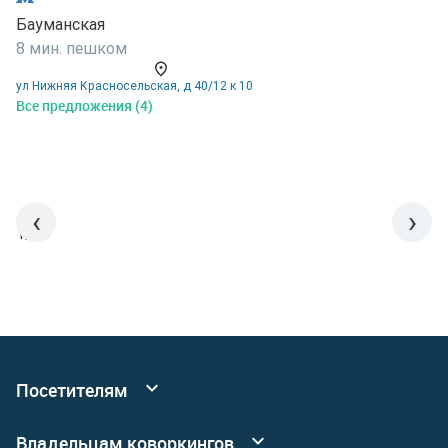
Бауманская
Б
8 мин. пешком
8
ул Нижняя Красносельская, д 40/12 к 10
у
Все предложения (4)
В
‹
›
1/15
Посетителям
Все коворкинги
Владельцам коворкингов
События