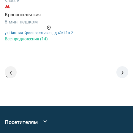
Класс B
К
Красносельская
Б
8 мин. пешком
8
ул Нижняя Красносельская, д 40/12 к 2
у
Все предложения (14)
В
‹
›
1/15
Посетителям
Все коворкинги