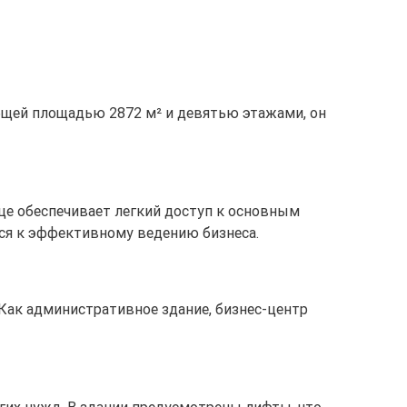
бщей площадью 2872 м² и девятью этажами, он
лице обеспечивает легкий доступ к основным
хся к эффективному ведению бизнеса.
 Как административное здание, бизнес-центр
гих нужд. В здании предусмотрены лифты, что