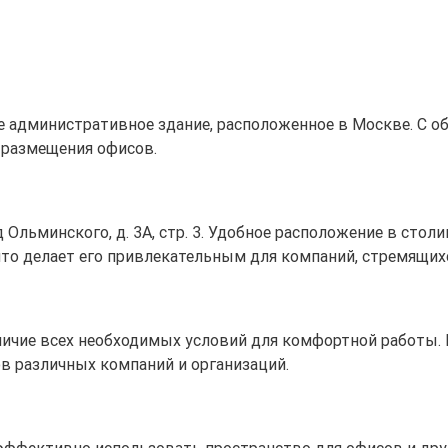
е административное здание, расположенное в Москве. С о
и размещения офисов.
зд Ольминского, д. 3А, стр. 3. Удобное расположение в сто
что делает его привлекательным для компаний, стремящи
аличие всех необходимых условий для комфортной работы.
в различных компаний и организаций.
 эффективно использовать пространство для офисов и дру