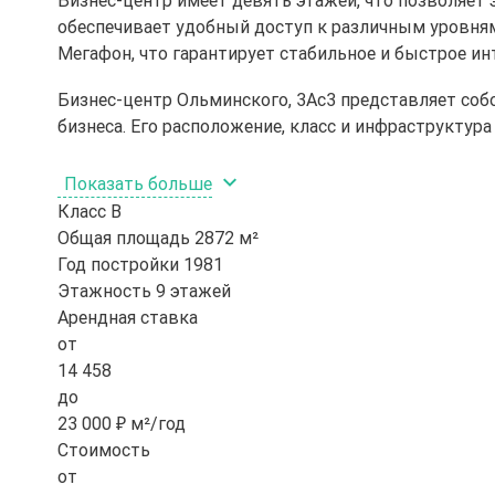
обеспечивает удобный доступ к различным уровням
Мегафон, что гарантирует стабильное и быстрое ин
Бизнес-центр Ольминского, 3Ас3 представляет со
бизнеса. Его расположение, класс и инфраструкту
Показать больше
Класс
B
Общая площадь
2872 м²
Год постройки
1981
Этажность
9 этажей
Арендная ставка
от
14 458
до
23 000 ₽ м²/год
Стоимость
от