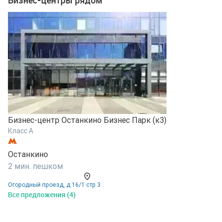
Бизнес-центры рядом
Б
Бизнес-центр Останкино Бизнес Парк (к3)
К
Класс A
Б
Останкино
2
2 мин. пешком
О
Огородный проезд, д 16/1 стр 3
В
Все предложения (4)