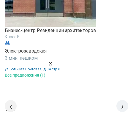
Б
Бизнес-центр Резиденции архитекторов
К
Класс B
Э
Электрозаводская
9
3 мин. пешком
у
ул Большая Почтовая, д 34 стр 6
В
Все предложения (1)
‹
›
1/15