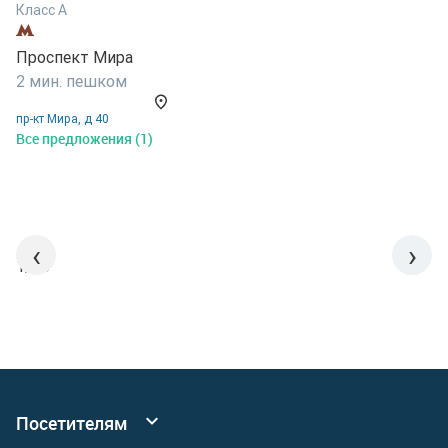
Класс A
К
Проспект Мира
П
2 мин. пешком
4
пр-кт Мира, д 40
у
Все предложения (1)
В
‹
›
1/15
Посетителям