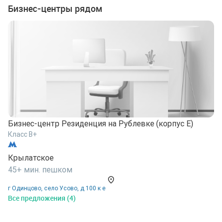
Бизнес-центры рядом
Бизнес-центр Резиденция на Рублевке (корпус Е)
Б
Класс B+
К
Крылатское
К
45+ мин. пешком
4
г Одинцово, село Усово, д 100 к е
г
Все предложения (4)
В