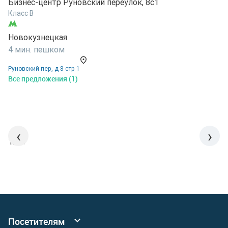
Бизнес-центр Руновский переулок, 8с1
Б
Класс B
К
Новокузнецкая
Н
4 мин. пешком
6
Руновский пер, д 8 стр 1
О
Все предложения (1)
В
‹
›
1/15
Посетителям