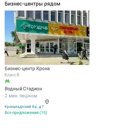
Бизнес-центры рядом
Бизнес-центр Крона
Б
Класс B
К
Водный Стадион
В
2 мин. пешком
1
Кронштадтский б-р, д 7
у
Все предложения (15)
В