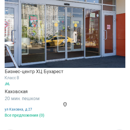
Б
Бизнес-центр ХЦ Бухарест
К
Класс B
Н
Каховская
2
20 мин. пешком
у
ул Каховка, д 27
В
Все предложения (0)