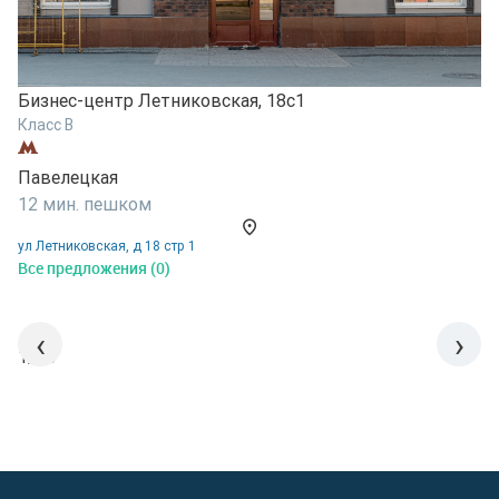
Бизнес-центр Летниковская, 18с1
Б
Класс B
К
Павелецкая
П
12 мин. пешком
1
ул Летниковская, д 18 стр 1
у
Все предложения (0)
В
‹
›
1/15