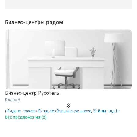
Бизнес-центры рядом
Бизнес-центр Русотель
Б
Класс B
К
г Видное, поселок Битца, тер Варшавское шоссе, 21-й км, влд 1а
А
Все предложения (2)
9
у