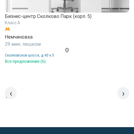
Бизнес-центр Сколково Парк (корп. 5)
Б
Класс A
К
Немчиновка
Н
29 мин. пешком
2
Сколковское шоссе, д 43 к 5
С
Все предложения (6)
В
‹
›
1/15