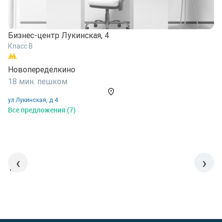
Бизнес-центр Лукинская, 4
Б
Класс B
К
Новопеределкино
Б
18 мин. пешком
7
ул Лукинская, д 4
у
Все предложения (7)
В
‹
›
1/15