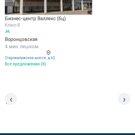
Бизнес-центр Валлекс (бц)
Б
Класс B
К
Воронцовская
К
4 мин. пешком
8
Старокалужское шоссе, д 62
у
Все предложения (8)
В
‹
›
1/15