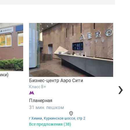
мки)
›
Бизнес-центр Аэро Сити
Бизн
Класс B+
Клас
Планерная
Пла
31 мин. пешком
24 
г Химки, Куркинское шоссе, стр 2
МКАД 
Все предложения (38)
Все 