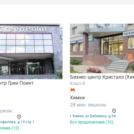
Бизнес-центр Кристалл (Хи
нтр Грин Поинт
Класс B
Химки
28 мин. пешком
ешком
г Химки, ул Бабакина, д 5А
Все предложения (35)
анфилова, д 19 стр 1
ения (12)