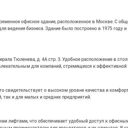
ременное офисное здание, расположенное в Москве. С общ
ля ведения бизнеса. Здание было построено в 1975 году и 
енерала Тюленева, д. 4А стр. 3. Удобное расположение в с
ивлекательным для компаний, стремящихся к эффективной
что свидетельствует о высоком уровне качества и комфорт
, так и для малых и средних предприятий.
ыми лифтами, что обеспечивает удобный доступ к офисны
ажным преимуществом для арендаторов и их клиентов. В к