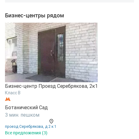
Бизнес-центры рядом
Бизнес-центр Проезд Серебрякова, 2к1
Класс B
Б
К
Ботанический Сад
3 мин. пешком
Б
проезд Серебрякова, д 2 к 1
1
Все предложения (3)