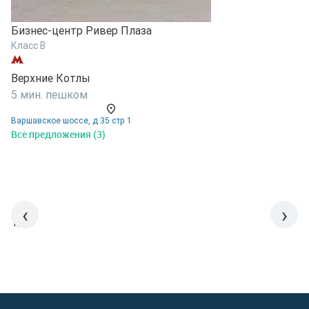
Бизнес-центр Ривер Плаза
Б
Класс B
К
Верхние Котлы
В
5 мин. пешком
7
Варшавское шоссе, д 35 стр 1
В
Все предложения (3)
В
‹
›
1/15